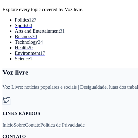
Explore every topic covered by
Voz livre
.
Politics
127
Sports
60
Arts and Entertainment
31
Business
30
Technology
24
Health
20
Environment
17
Science
1
Voz livre
Voz Livre: notícias populares e sociais | Desigualdade, lutas dos tr
LINKS RÁPIDOS
Início
Sobre
Contato
Política de Privacidade
CONTATO