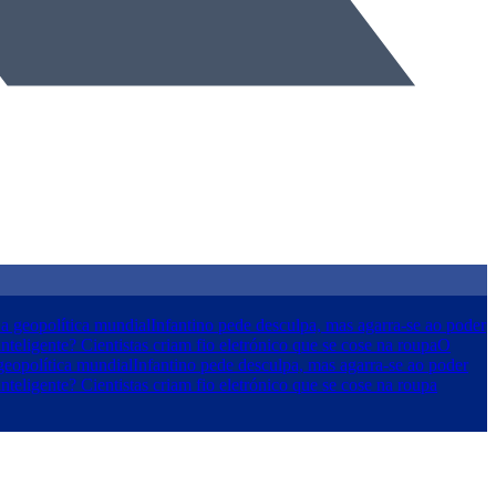
a geopolítica mundial
Infantino pede desculpa, mas agarra-se ao poder
nteligente? Cientistas criam fio eletrónico que se cose na roupa
O
geopolítica mundial
Infantino pede desculpa, mas agarra-se ao poder
nteligente? Cientistas criam fio eletrónico que se cose na roupa