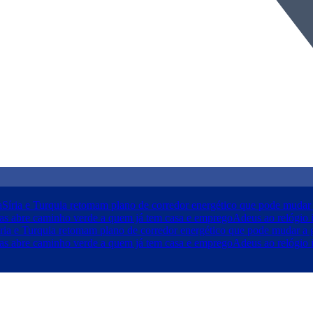
a
Síria e Turquia retomam plano de corredor energético que pode mudar 
as abre caminho verde a quem já tem casa e emprego
Adeus ao relógio i
íria e Turquia retomam plano de corredor energético que pode mudar a 
as abre caminho verde a quem já tem casa e emprego
Adeus ao relógio i