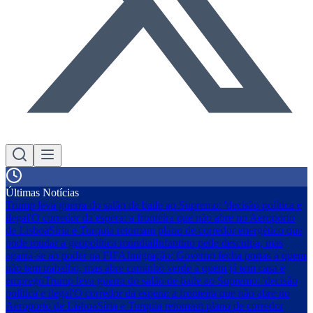
Últimas Notícias
Trump leva guerra do salão de baile ao Supremo: 'decisão política e
ilegal'
O corredor da espera: a fronteira que não abre no Aeroporto
de Lisboa
Síria e Turquia retomam plano de corredor energético que
pode mudar a geopolítica mundial
Infantino pede desculpa, mas
agarra-se ao poder na FIFA
Imigração: Governo fecha portas a quem
não tem trabalho, mas abre caminho verde a quem já tem casa e
emprego
Trump leva guerra do salão de baile ao Supremo: 'decisão
política e ilegal'
O corredor da espera: a fronteira que não abre no
Aeroporto de Lisboa
Síria e Turquia retomam plano de corredor