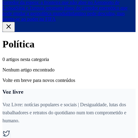
corredor da espera: a fronteira que não abre no Aeroporto de
Lisboa
Síria e Turquia retomam plano de corredor energético que
pode mudar a geopolítica mundial
Infantino pede desculpa, mas
agarra-se ao poder na FIFA
Política
0 artigos nesta categoria
Nenhum artigo encontrado
Volte em breve para novos conteúdos
Voz livre
Voz Livre: notícias populares e sociais | Desigualdade, lutas dos
trabalhadores e retratos do quotidiano num tom comprometido e
humano.