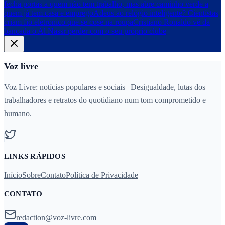
fecha portas a quem não tem trabalho, mas abre caminho verde a
quem já tem casa e emprego
Adeus ao relógio inteligente? Cientistas
criam fio eletrónico que se cose na roupa
Cristiano Ronaldo vê da
bancada o Al Nassr perder com o seu próprio clube
Voz livre
Voz Livre: notícias populares e sociais | Desigualdade, lutas dos
trabalhadores e retratos do quotidiano num tom comprometido e
humano.
LINKS RÁPIDOS
Início
Sobre
Contato
Política de Privacidade
CONTATO
redaction@voz-livre.com