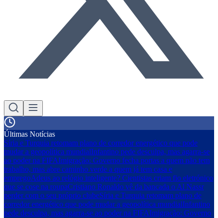
Últimas Notícias
Síria e Turquia retomam plano de corredor energético que pode
mudar a geopolítica mundial
Infantino pede desculpa, mas agarra-se
ao poder na FIFA
Imigração: Governo fecha portas a quem não tem
trabalho, mas abre caminho verde a quem já tem casa e
emprego
Adeus ao relógio inteligente? Cientistas criam fio eletrónico
que se cose na roupa
Cristiano Ronaldo vê da bancada o Al Nassr
perder com o seu próprio clube
Síria e Turquia retomam plano de
corredor energético que pode mudar a geopolítica mundial
Infantino
pede desculpa, mas agarra-se ao poder na FIFA
Imigração: Governo