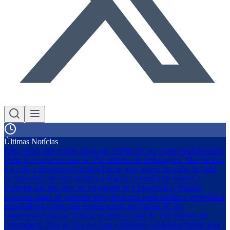
Últimas Notícias
Erro crasso dita estreia aziaga do Vitória SC no campeonato
Sistema
Volta já recuperou mais de 150 milhões de embalagens. Mas há lixo
nas ruas e máquinas avariadas
Trump leva guerra do salão de baile
ao Supremo: 'decisão política e ilegal'
O corredor da espera: a
fronteira que não abre no Aeroporto de Lisboa
Síria e Turquia
retomam plano de corredor energético que pode mudar a geopolítica
mundial
Erro crasso dita estreia aziaga do Vitória SC no
campeonato
Sistema Volta já recuperou mais de 150 milhões de
embalagens. Mas há lixo nas ruas e máquinas avariadas
Trump leva