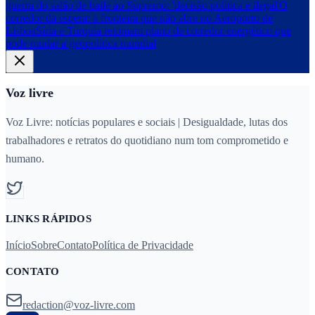
guerra do salão de baile ao Supremo: 'decisão política e ilegal'
O
corredor da espera: a fronteira que não abre no Aeroporto de
Lisboa
Síria e Turquia retomam plano de corredor energético que
pode mudar a geopolítica mundial
Voz livre
Voz Livre: notícias populares e sociais | Desigualdade, lutas dos
trabalhadores e retratos do quotidiano num tom comprometido e
humano.
LINKS RÁPIDOS
Início
Sobre
Contato
Política de Privacidade
CONTATO
redaction@voz-livre.com