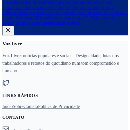
Cientistas criam fio eletrónico que se cose na roupa
Cristiano
Ronaldo vê da bancada o Al Nassr perder com o seu próprio
clube
Em Évora, um chef de 35 anos põe a memória à mesa e desafia
a comida industrial
Congelar melancia para o TikTok: a trend que
divide opiniões entre nutricionistas e chefs
Voz livre
Voz Livre: notícias populares e sociais | Desigualdade, lutas dos
trabalhadores e retratos do quotidiano num tom comprometido e
humano.
LINKS RÁPIDOS
Início
Sobre
Contato
Política de Privacidade
CONTATO