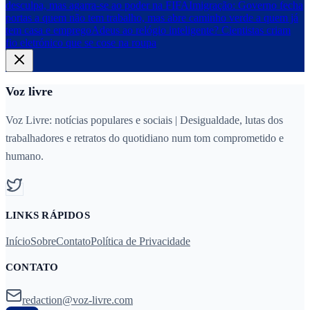
desculpa, mas agarra-se ao poder na FIFA
Imigração: Governo fecha
portas a quem não tem trabalho, mas abre caminho verde a quem já
tem casa e emprego
Adeus ao relógio inteligente? Cientistas criam
fio eletrónico que se cose na roupa
Voz livre
Voz Livre: notícias populares e sociais | Desigualdade, lutas dos
trabalhadores e retratos do quotidiano num tom comprometido e
humano.
LINKS RÁPIDOS
Início
Sobre
Contato
Política de Privacidade
CONTATO
redaction@voz-livre.com