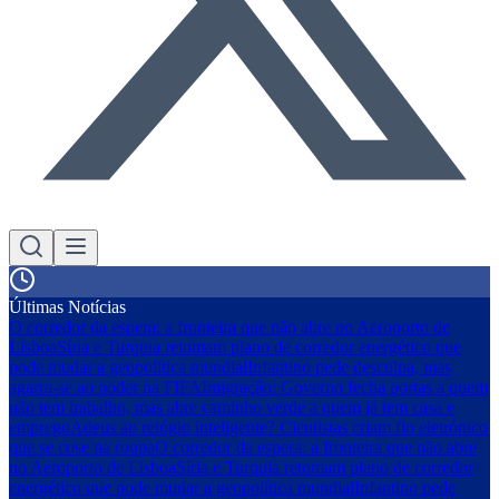
Últimas Notícias
O corredor da espera: a fronteira que não abre no Aeroporto de
Lisboa
Síria e Turquia retomam plano de corredor energético que
pode mudar a geopolítica mundial
Infantino pede desculpa, mas
agarra-se ao poder na FIFA
Imigração: Governo fecha portas a quem
não tem trabalho, mas abre caminho verde a quem já tem casa e
emprego
Adeus ao relógio inteligente? Cientistas criam fio eletrónico
que se cose na roupa
O corredor da espera: a fronteira que não abre
no Aeroporto de Lisboa
Síria e Turquia retomam plano de corredor
energético que pode mudar a geopolítica mundial
Infantino pede